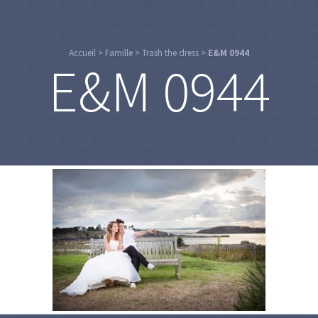
Accueil
>
Famille
>
Trash the dress
>
E&M 0944
E&M 0944