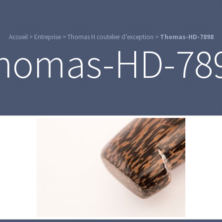
Accueil
>
Entreprise
>
Thomas H coutelier d’exception
>
Thomas-HD-7898
homas-HD-78