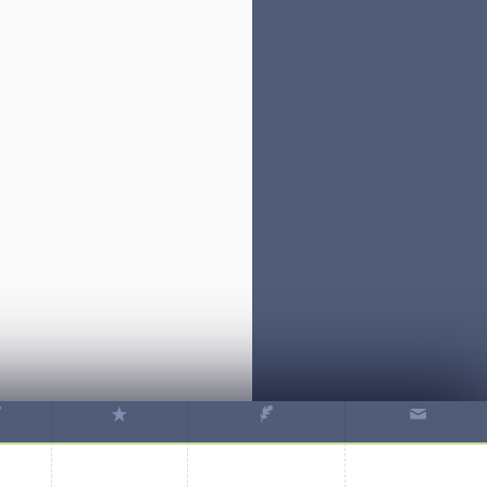
✒
★
✒
✉