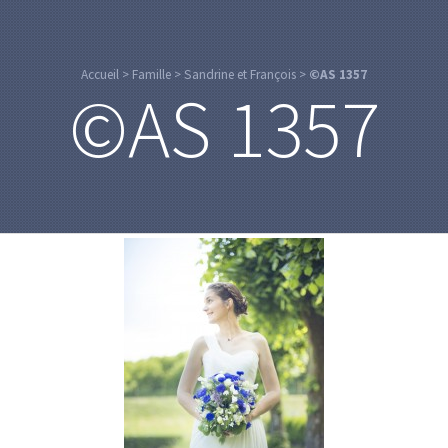
Accueil
>
Famille
>
Sandrine et François
>
©AS 1357
©AS 1357