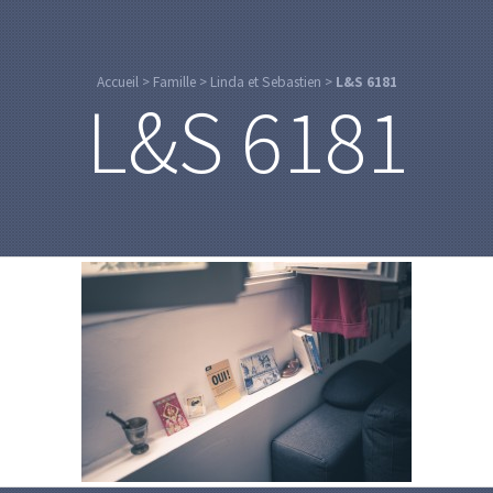
Accueil
>
Famille
>
Linda et Sebastien
>
L&S 6181
L&S 6181