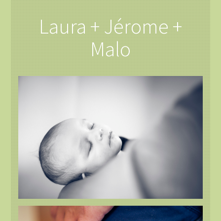
Laura + Jérome +
Malo