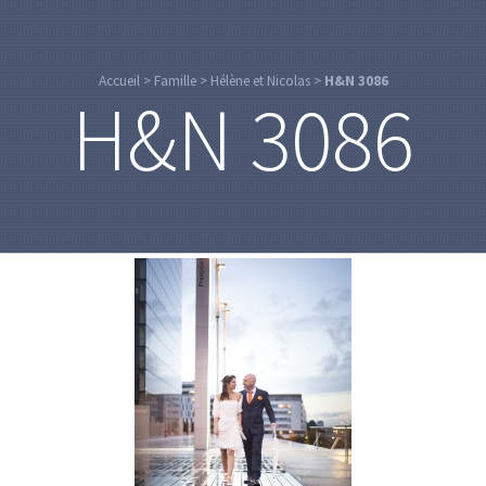
Accueil
>
Famille
>
Hélène et Nicolas
>
H&N 3086
H&N 3086