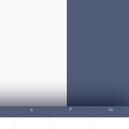
✒
★
✒
✉