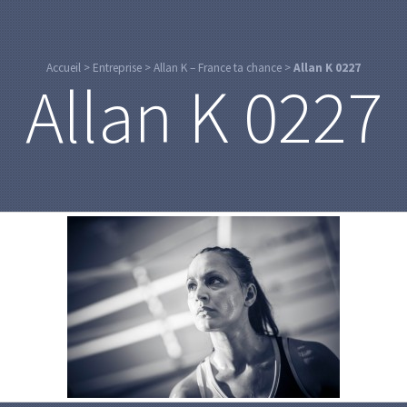
Accueil
>
Entreprise
>
Allan K – France ta chance
>
Allan K 0227
Allan K 0227