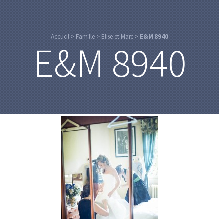
Accueil
>
Famille
>
Elise et Marc
>
E&M 8940
E&M 8940