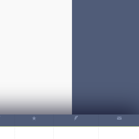
✒
★
✒
✉