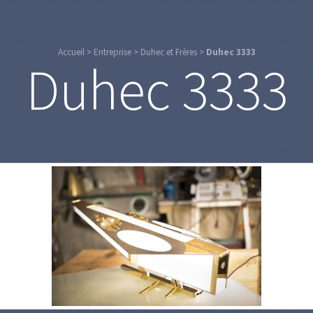
Accueil
>
Entreprise
>
Duhec et Frères
>
Duhec 3333
Duhec 3333