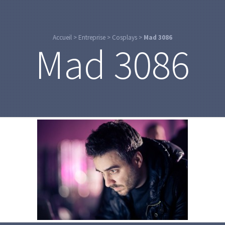
Accueil
>
Entreprise
>
Cosplays
>
Mad 3086
Mad 3086