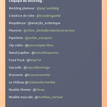
L’équipe du shooting
:
Wedding planneur :
@pep’wedding
Créatrice de robe :
@beaulieugaell
e
Maquilleuse : @amarylis_esthetique
Fleuriste :
@chloe_desbullesdanslesbra
nches
Papeterie :
@petite_marquise
Clip vidéo : @
pie
rreetjulie.films
Nœud papillon : @
noeuddisp
asnon
Food Truck : @
letart’in
Vaisselle : @
vaissellevintage
Brasserie : @
brasseri
esutter
Le château @
chateaudechambly
Modèle féminin : @
Alexia
Modèle masculin : @
matthieu_hertaut