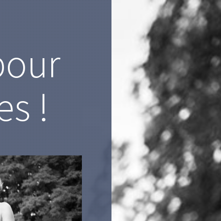
pour
es !