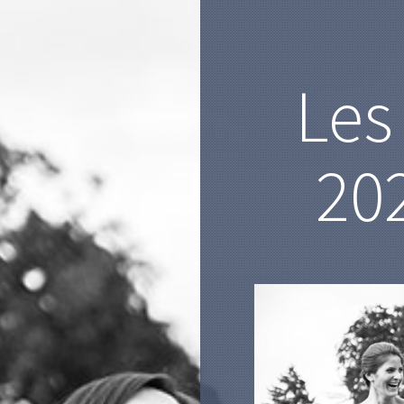
Les
202