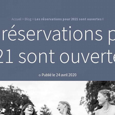
Accueil
>
Blog
>
Les réservations pour 2021 sont ouvertes !
 réservations 
1 sont ouvert
Publié le 24 avril 2020
🕔